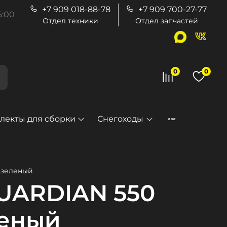
+7 909 018-88-78
+7 909 700-27-77
6:00
Отдел техники
Отдел запчастей
0
0
екты для сборки
Снегоходы
g зеленый
UARDIAN 550
леный