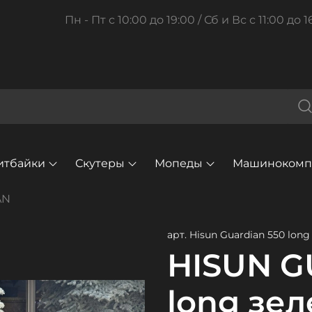
Пн - Пт с 10:00 до 19:00 / Сб и Вс с 11:00 до 1
итбайки
Скутеры
Мопеды
Машинокомпл
AN
арт.
Hisun Guardian 550 lon
HISUN G
long зе