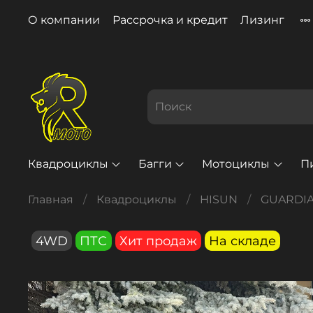
О компании
Рассрочка и кредит
Лизинг
Квадроциклы
Багги
Мотоциклы
П
Главная
Квадроциклы
HISUN
GUARDI
4WD
ПТС
Хит продаж
На складе