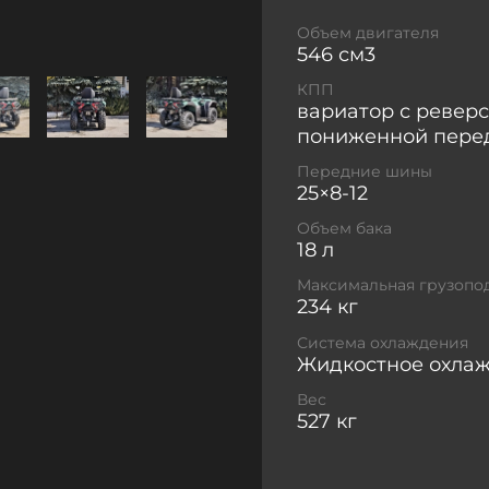
фаркоп для букси
Объем двигателя
резиной 25" (пере
546 см3
просвет 275 мм —
КПП
Современные Фи
вариатор с ревер
линзованные LЕD
пониженной пере
для отличной ви
багажники с плас
Передние шины
25×8-12
кг), пластиковые
Надежность:
Жид
Объем бака
карданный привод
18 л
Грузоподъемность 
Максимальная грузопо
поездки!
234 кг
🛠️
ГОТОВ КО ВСЕМУ 
Система охлаждения
докупать! В комплект
Жидкостное охла
Вес
✅
Электроусилитель
527 кг
руках!
✅
Мощная лебедка 2