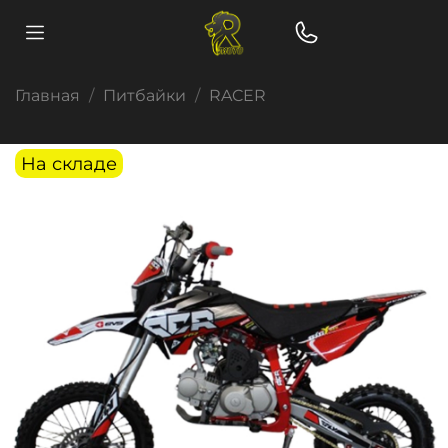
Главная
Питбайки
RACER
На складе