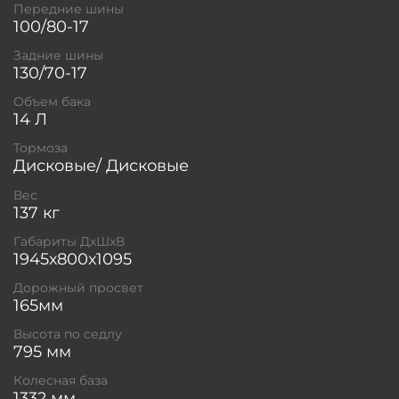
Передние шины
100/80-17
Задние шины
130/70-17
Объем бака
14 Л
Тормоза
Дисковые/ Дисковые
Вес
137 кг
Габариты ДхШхВ
1945х800х1095
Дорожный просвет
165мм
Высота по седлу
795 мм
Колесная база
1332 мм