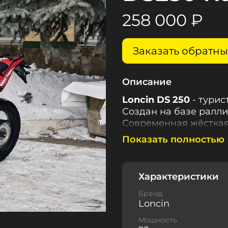
258 000 ₽
Заказать обратн
Описание
Loncin DS 250
- турис
Создан на базе ралли
Современная жёсткая
управлять мотоцикло
Показать полностью
оптика и ветрозащита
Это серьёзная и сбал
мотопутешествий по
Характеристики
двигатель собственно
2023 году: 4х-клапан
Бренд
Loncin
балансиром-эксцентр
Каждый из этих мото
Мощность