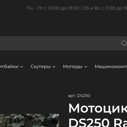
Пн - Пт с 10:00 до 19:00 / Сб и Вс с 11:00 до 1
итбайки
Скутеры
Мопеды
Машинокомпл
арт.
DS250
Мотоцик
DS250 Ra