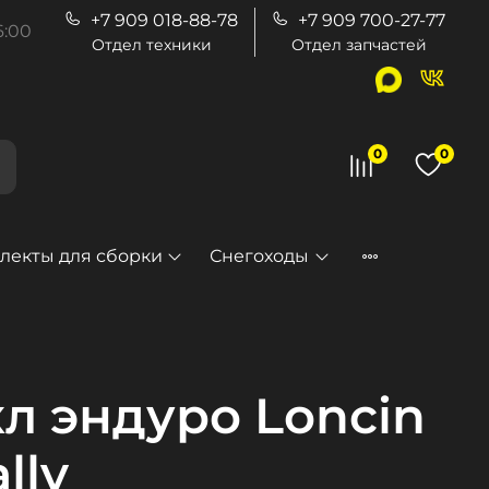
+7 909 018-88-78
+7 909 700-27-77
6:00
Отдел техники
Отдел запчастей
0
0
екты для сборки
Снегоходы
л эндуро Loncin
lly