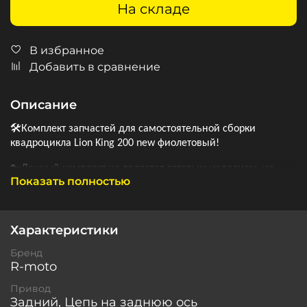
На складе
В избранное
Добавить в сравнение
Описание
🛠
️Комплект запчастей для самостоятельной сборки
квадроцикла Lion King 200 new фиолетовый!
🔑
Данный комплект не является готовым изделием, не
Показать полностью
является готовым ТС, сборка производится покупателем
самостоятельно!
🖼
️Товар продается комплектом запчастей. Собранный
Характеристики
квадроцикл является демонстрационным образцом,
показывающим, что может быть собрано из данного
Бренд
R-moto
комплекта запчастей. Внешний вид и комплектность могут
отличаться!
Привод
Задний, Цепь на заднюю ось
❗
Так как это комплект для сборки запчастей, то он имеет ряд