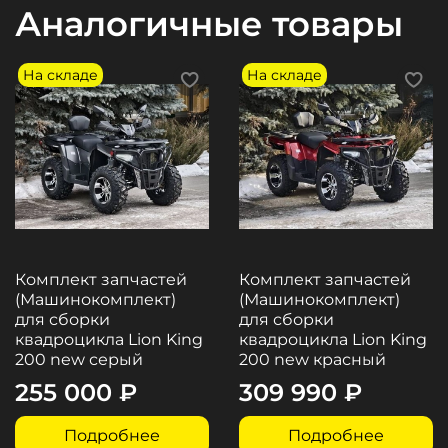
Аналогичные товары
✅
Шприцуемая подвеска
✅
LED оптика
✅
Подогрев рук
На складе
На складе
✅ Литые диски
Комплект запчастей
Комплект запчастей
(Машинокомплект)
(Машинокомплект)
для сборки
для сборки
квадроцикла Lion King
квадроцикла Lion King
200 new серый
200 new красный
255 000 ₽
309 990 ₽
Подробнее
Подробнее