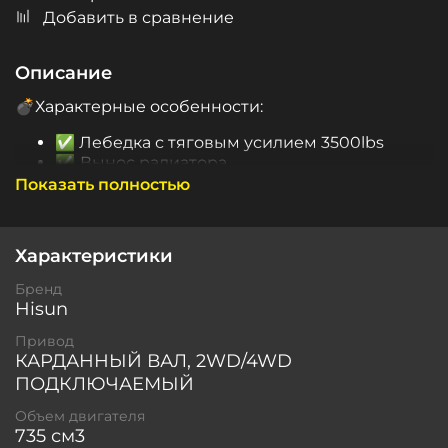
Добавить в сравнение
Описание
💣Характерные особенности:
✅
Лебедка с тяговым усилием 3500lbs
✅
Вынос радиатора
✅ Электроусилитель руля
Показать полностью
✅ Инжектор
✅
Легкосплавные диски
R 12
✅
Линзованная оптика.
Характеристики
✅
Фаркоп.
✅
Спинка пассажира.
Бренд
✅
Приборная панель.
Hisun
✅
Защита рук.
Привод
✅
Два багажника.
КАРДАННЫЙ ВАЛ, 2WD/4WD
✅ Поворотники
✅ Зеркала
ПОДКЛЮЧАЕМЫЙ
✅ Передний и задний металлический
Объем двигателя
бампер
735 см3
✅ ПСМ