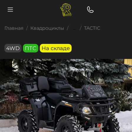
Главная
Квадроциклы
...
TACTIC
4WD
ПТС
На складе