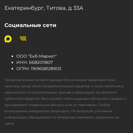
Екатеринбург, Титова, д 33А
Социальные сети
ООО "Екб-Маркет"
ИНН:
6682011807
ОГРН
:
1169658128903
Представленные на сайте данные (технические характеристики,
наличие, цены) носят ознакомительный характер и могут меняться в
зависимости от комплектации. Данная информация не является
публичной офертой. Весь контент сайта защищен авторским правом и
принадлежит владельцам ресурса или их партнерам. Любое
копирование материалов запрещено. По вопросам уточнения
информации обращайтесь по телефонам компании, указанным на
сайте.